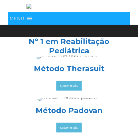
MENU
Nº 1 em Reabilitação
Pediátrica
Método Therasuit
saber mais
Método Padovan
saber mais