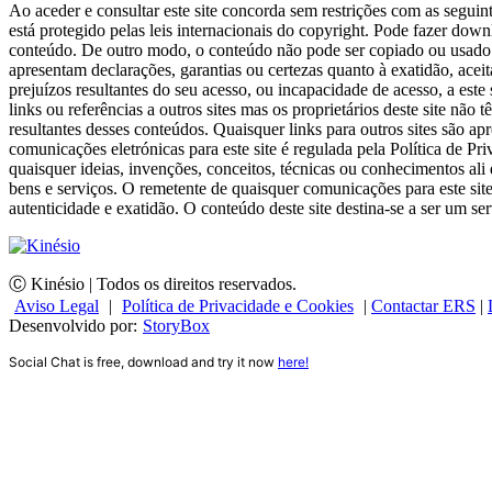
Ao aceder e consultar este site concorda sem restrições com as seguin
está protegido pelas leis internacionais do copyright. Pode fazer do
conteúdo. De outro modo, o conteúdo não pode ser copiado ou usado de 
apresentam declarações, garantias ou certezas quanto à exatidão, acei
prejuízos resultantes do seu acesso, ou incapacidade de acesso, a este 
links ou referências a outros sites mas os proprietários deste site nã
resultantes desses conteúdos. Quaisquer links para outros sites são 
comunicações eletrónicas para este site é regulada pela Política de Pr
quaisquer ideias, invenções, conceitos, técnicas ou conhecimentos ali 
bens e serviços. O remetente de quaisquer comunicações para este site 
autenticidade e exatidão. O conteúdo deste site destina-se a ser um serv
Ⓒ Kinésio | Todos os direitos reservados.
Aviso Legal
|
Política de Privacidade e Cookies
|
Contactar ERS
|
Desenvolvido por:
StoryBox
Social Chat is free, download and try it now
here!