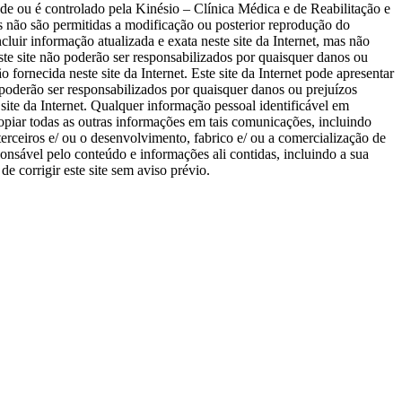
ade ou é controlado pela Kinésio – Clínica Médica e de Reabilitação e
as não são permitidas a modificação ou posterior reprodução do
luir informação atualizada e exata neste site da Internet, mas não
este site não poderão ser responsabilizados por quaisquer danos ou
 fornecida neste site da Internet. Este site da Internet pode apresentar
o poderão ser responsabilizados por quaisquer danos ou prejuízos
ite da Internet. Qualquer informação pessoal identificável em
 copiar todas as outras informações em tais comunicações, incluindo
terceiros e/ ou o desenvolvimento, fabrico e/ ou a comercialização de
ponsável pelo conteúdo e informações ali contidas, incluindo a sua
de corrigir este site sem aviso prévio.