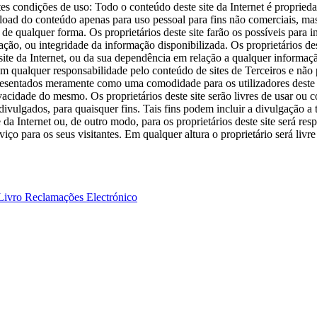
tes condições de uso: Todo o conteúdo deste site da Internet é propried
wnload do conteúdo apenas para uso pessoal para fins não comerciais, m
qualquer forma. Os proprietários deste site farão os possíveis para inc
tação, ou integridade da informação disponibilizada. Os proprietários d
site da Internet, ou da sua dependência em relação a qualquer informação
o têm qualquer responsabilidade pelo conteúdo de sites de Terceiros e nã
apresentados meramente como uma comodidade para os utilizadores deste s
ivacidade do mesmo. Os proprietários deste site serão livres de usar ou
divulgados, para quaisquer fins. Tais fins podem incluir a divulgação a 
da Internet ou, de outro modo, para os proprietários deste site será res
iço para os seus visitantes. Em qualquer altura o proprietário será livre 
Livro Reclamações Electrónico